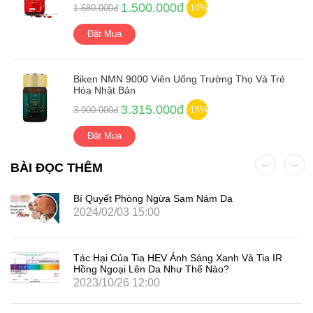
1.500.000đ
1.680.000đ
-10%
Đặt Mua
Biken NMN 9000 Viên Uống Trường Thọ Và Trẻ
Hóa Nhật Bản
3.315.000đ
3.900.000đ
-15%
Đặt Mua
BÀI ĐỌC THÊM
Bí Quyết Phòng Ngừa Sạm Nám Da
2024/02/03 15:00
Tác Hại Của Tia HEV Ánh Sáng Xanh Và Tia IR
Hồng Ngoại Lên Da Như Thế Nào?
2023/10/26 12:00