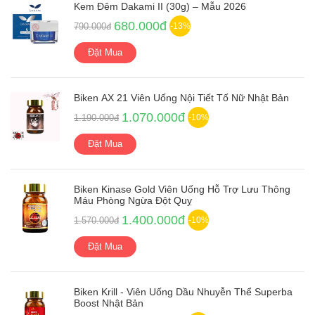
Kem Đêm Dakami II (30g) – Mẫu 2026
680.000đ
790.000đ
-13%
Đặt Mua
Biken AX 21 Viên Uống Nội Tiết Tố Nữ Nhật Bản
1.070.000đ
1.190.000đ
-10%
Đặt Mua
Biken Kinase Gold Viên Uống Hỗ Trợ Lưu Thông
Máu Phòng Ngừa Đột Quỵ
1.400.000đ
1.570.000đ
-10%
Đặt Mua
Biken Krill - Viên Uống Dầu Nhuyễn Thể Superba
Boost Nhật Bản