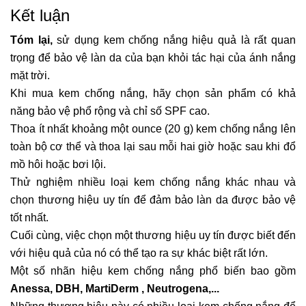
Kết luận
Tóm lại,
sử dụng
kem chống nắng
hiệu quả là rất quan
trọng để
bảo vệ làn da
của bạn khỏi tác hại của ánh nắng
mặt trời.
Khi mua kem chống nắng, hãy chọn sản phẩm có khả
năng bảo vệ phổ rộng và
chỉ số SPF cao.
Thoa ít nhất khoảng một ounce (20 g) kem chống nắng lên
toàn bộ cơ thể và thoa lại sau mỗi hai giờ hoặc sau khi đổ
mồ hôi hoặc bơi lội.
Thử nghiệm nhiều loại kem chống nắng khác nhau và
chọn thương hiệu uy tín để đảm bảo làn da được bảo vệ
tốt nhất.
Cuối cùng, việc chọn một thương hiệu uy tín được biết đến
với hiệu quả của nó có thể tạo ra sự khác biệt rất lớn.
Một số nhãn hiệu kem chống nắng phổ biến bao gồm
Anessa
,
DBH
,
MartiDerm
, Neutrogena,...