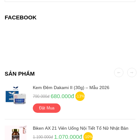
FACEBOOK
SẢN PHẨM
Kem Đêm Dakami II (30g) – Mẫu 2026
680.000đ
790.000đ
-13%
Đặt Mua
Biken AX 21 Viên Uống Nội Tiết Tố Nữ Nhật Bản
1.070.000đ
1.190.000đ
-10%