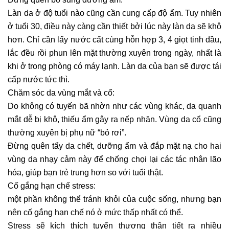
Làn da ở độ tuổi nào cũng cần cung cấp độ ẩm. Tuy nhiên
ở tuổi 30, điều này càng cần thiết bởi lúc này làn da sẽ khô
hơn. Chỉ cần lấy nước cất cùng hỗn hợp 3, 4 giọt tinh dầu,
lắc đều rồi phun lên mặt thường xuyên trong ngày, nhất là
khi ở trong phòng có máy lạnh. Làn da của bạn sẽ được tái
cấp nước tức thì.
Chăm sóc da vùng mắt và cổ:
Do không có tuyến bã nhờn như các vùng khác, da quanh
mắt dễ bị khô, thiếu ẩm gây ra nếp nhăn. Vùng da cổ cũng
thường xuyên bị phụ nữ “bỏ rơi”.
Đừng quên tẩy da chết, dưỡng ẩm và đắp mặt nạ cho hai
vùng da nhạy cảm này để chống chọi lại các tác nhân lão
hóa, giúp bạn trẻ trung hơn so với tuổi thật.
Cố gắng hạn chế stress:
một phần không thể tránh khỏi của cuộc sống, nhưng bạn
nên cố gắng hạn chế nó ở mức thấp nhất có thể.
Stress sẽ kích thích tuyến thượng thận tiết ra nhiều