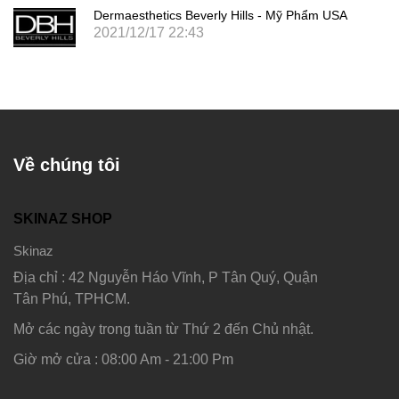
Dermaesthetics Beverly Hills - Mỹ Phẩm USA
2021/12/17 22:43
Về chúng tôi
SKINAZ SHOP
Skinaz
Địa chỉ : 42 Nguyễn Háo Vĩnh, P Tân Quý, Quận
Tân Phú, TPHCM.
Mở các ngày trong tuần từ Thứ 2 đến Chủ nhật.
Giờ mở cửa : 08:00 Am - 21:00 Pm