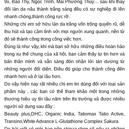
9x, Bảo Thy, Ngọc Trinh, Mai Phương Thúy… sau khi thay
đổi làn da nâu thành trắng sáng đều có sự nghiệp đi lên
nhanh chóng,thành công rực rỡ.
Những chị em sở hữu làn da trắng vốn trông quyến rũ, dễ
thu hút và tạo cảm tình với mọi người xung quanh, nên từ
đó sẽ thành công trong công việc hơn.
Đúng là như vậy, khi mà bạn sở hữu những điều hoàn hảo
trong xu thế chung của xã hội, bạn cảm thấy tự tin hơn và
bản thân mình và sẵn sàng đón nhận lời tán dương từ
những người đối diện. Điều đó giúp cho thành công đến
nhanh hơn và ở lại lâu hơn.
Do vậy hiện nay rất nhiều chị em tin dùng đối với loại sản
phẩm này , các bạn có thể tham khảo một trong những
thương hiệu uy tín lâu năm trên thị trường và được nhiều
người sử dụng sau đây :
Beauty plus
,DHC, Organic India, Tatiomax Tatio Active,
Transino,White Advance L-Glutathione Complex Sakura
Do bài viết có giới hạn nên skinaz.shop sẽ nêu ra những