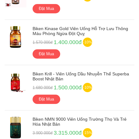
Đặt Mua
Biken Kinase Gold Viên Uống Hỗ Trợ Lưu Thông
Máu Phòng Ngừa Đột Quỵ
1.400.000đ
1.570.000đ
-10%
Đặt Mua
Biken Krill - Viên Uống Dầu Nhuyễn Thể Superba
Boost Nhật Bản
1.500.000đ
1.680.000đ
-10%
Đặt Mua
Biken NMN 9000 Viên Uống Trường Thọ Và Trẻ
Hóa Nhật Bản
3.315.000đ
3.900.000đ
-15%