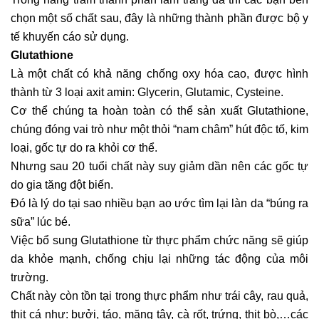
chọn một số chất sau, đây là những thành phần được bộ y
tế khuyến cáo sử dụng.
Glutathione
Là một chất có khả năng chống oxy hóa cao, được hình
thành từ 3 loại axit amin: Glycerin, Glutamic, Cysteine.
Cơ thể chúng ta hoàn toàn có thể sản xuất Glutathione,
chúng đóng vai trò như một thỏi “nam châm” hút độc tố, kim
loại, gốc tự do ra khỏi cơ thể.
Nhưng sau 20 tuổi chất này suy giảm dần nên các gốc tự
do gia tăng đột biến.
Đó là lý do tại sao nhiều bạn ao ước tìm lại làn da “búng ra
sữa” lúc bé.
Việc bổ sung Glutathione từ thực phẩm chức năng sẽ giúp
da khỏe mạnh, chống chịu lại những tác động của môi
trường.
Chất này còn tồn tại trong thực phẩm như trái cây, rau quả,
thịt cá như: bưởi, táo, măng tây, cà rốt, trứng, thịt bò,…các