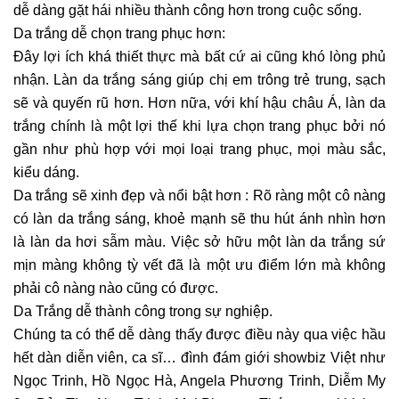
dễ dàng gặt hái nhiều thành công hơn trong cuộc sống.
Da trắng dễ chọn trang phục hơn:
Đây lợi ích khá thiết thực mà bất cứ ai cũng khó lòng phủ
nhận. Làn da trắng sáng giúp chị em trông trẻ trung, sạch
sẽ và quyến rũ hơn. Hơn nữa, với khí hậu châu Á, làn da
trắng chính là một lợi thế khi lựa chọn trang phục bởi nó
gần như phù hợp với mọi loại trang phục, mọi màu sắc,
kiểu dáng.
Da trắng sẽ xinh đẹp và nổi bật hơn : Rõ ràng một cô nàng
có làn da trắng sáng, khoẻ mạnh sẽ thu hút ánh nhìn hơn
là làn da hơi sẫm màu. Việc sở hữu một làn da trắng sứ
mịn màng không tỳ vết đã là một ưu điểm lớn mà không
phải cô nàng nào cũng có được.
Da Trắng dễ thành công trong sự nghiệp.
Chúng ta có thể dễ dàng thấy được điều này qua việc hầu
hết dàn diễn viên, ca sĩ… đình đám giới showbiz Việt như
Ngọc Trinh, Hồ Ngọc Hà, Angela Phương Trinh, Diễm My