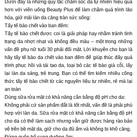
Dưới đây là những quy tắc chăm sóc da tự nhiên hiệu quả
hơn với viên uống Beauty Plus để làm chậm quá trình lão
hóa, giữ mãi làn da căng tràn sức sống:
Tẩy tế bào chết vào ban đêm:
Tẩy tế bào chết được coi là giải pháp hay nhằm tránh tình
trạng da nhợt nhạt và không đều màu – một trong những
vấn đề phụ nữ tuổi 30 phải đối mặt. Lời khuyên cho bạn là
hãy tẩy tế bào da chết vào ban đêm để giúp thúc đẩy quá
trình phục hồi và tái tạo da, loại bỏ các tế bào già cỗi, lấy
lại làn da sáng, trẻ trung. Bạn có thể tìm kiếm nhiều công
thức tẩy tế bào chết từ các nguyên liệu tự nhiên, rẻ mà lại
an toàn
Dùng sữa rửa mặt có khả năng cân bằng độ pH cho da:
Không phải cứ sản phẩm đắt là tốt nhất, vấn đề là phải phù
hợp với làn da. Sữa rửa mặt có khả năng cân bằng độ pH
cho da có thể làm sạch nhưng vẫn giữ được hàng rào bảo
vệ trên bề mặt da, giữ cho da đủ ẩm và không bị khô căng.
Đừng quên bổ sung dưỡng ẩm: