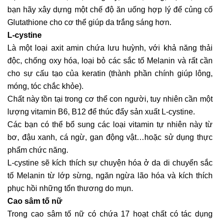
bạn hãy xây dựng một chế độ ăn uống hợp lý để củng cố
Glutathione cho cơ thể giúp da trắng sáng hơn.
L-cystine
Là một loại axit amin chứa lưu huỳnh, với khả năng thải
độc, chống oxy hóa, loại bỏ các sắc tố Melanin và rất cần
cho sự cấu tạo của keratin (thành phần chính giúp lông,
móng, tóc chắc khỏe).
Chất này tồn tại trong cơ thể con người, tuy nhiên cần một
lượng vitamin B6, B12 để thúc đẩy sản xuất L-cystine.
Các bạn có thể bổ sung các loại vitamin tự nhiên này từ
bơ, đậu xanh, cá ngừ, gan động vật…hoặc sử dụng thực
phẩm chức năng.
L-cystine sẽ kích thích sự chuyện hóa ở da di chuyển sắc
tố Melanin từ lớp sừng, ngăn ngừa lão hóa và kích thích
phục hồi những tổn thương do mụn.
Cao sâm tố nữ
Trong cao sâm tố nữ có chứa 17 hoạt chất có tác dụng