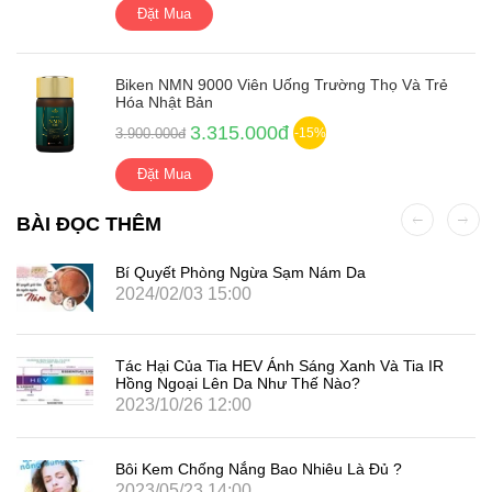
Đặt Mua
Biken NMN 9000 Viên Uống Trường Thọ Và Trẻ
Hóa Nhật Bản
3.315.000đ
3.900.000đ
-15%
Đặt Mua
BÀI ĐỌC THÊM
Bí Quyết Phòng Ngừa Sạm Nám Da
2024/02/03 15:00
Tác Hại Của Tia HEV Ánh Sáng Xanh Và Tia IR
Hồng Ngoại Lên Da Như Thế Nào?
2023/10/26 12:00
Bôi Kem Chống Nắng Bao Nhiêu Là Đủ ?
2023/05/23 14:00