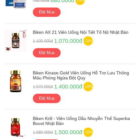
680.000đ
790.000đ
-13%
Đặt Mua
Biken AX 21 Viên Uống Nội Tiết Tố Nữ Nhật Bản
1.070.000đ
1.190.000đ
-10%
Đặt Mua
Biken Kinase Gold Viên Uống Hỗ Trợ Lưu Thông
Máu Phòng Ngừa Đột Quỵ
1.400.000đ
1.570.000đ
-10%
Đặt Mua
Biken Krill - Viên Uống Dầu Nhuyễn Thể Superba
Boost Nhật Bản
1.500.000đ
1.680.000đ
-10%