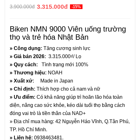
3.315.000đ
3.900.000đ
-15%
Biken NMN 9000 Viên uống trường
thọ và trẻ hóa Nhật Bản
» Công dụng:
Tăng cương sinh lực
» Giá bán 2026:
3.315.000₫/ Lọ
» Quy cách:
Tình trạng mới 100%
» Thương hiệu:
NOAH
» Xuất xứ:
Made in Japan
» Chỉ định:
Thích hợp cho cả nam và nữ
» Ưu điểm:
Có khả năng giúp trì hoãn lão hóa toàn
diện, nâng cao sức khỏe, kéo dài tuổi thọ bằng cách
đóng vai trò là tiền thân của NAD+
» Địa chỉ mua hàng: 42 Nguyễn Háo Vĩnh, Q.Tân Phú,
TP. Hồ Chí Minh.
» Liên hệ:
0938463481
.