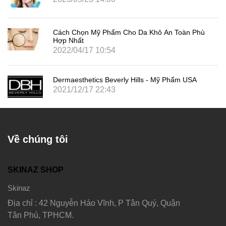
Cách Chọn Mỹ Phẩm Cho Da Khô An Toàn Phù
Hợp Nhất
2022/04/17 10:54
Dermaesthetics Beverly Hills - Mỹ Phẩm USA
2021/12/17 22:43
Về chúng tôi
SKINAZ SHOP
Skinaz
Địa chỉ : 42 Nguyễn Háo Vĩnh, P Tân Quý, Quận
Tân Phú, TPHCM.