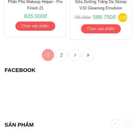
Phấn Phủ Makeup Helper - Pro
Sữa Dưỡng Trắng Da Skinaz
Finish 21
V10 Gleaming Emulsion
825.000đ
588.750đ
785.000đ
-25%
Chọn sản phẩm
Chọn sản phẩm
1
2
FACEBOOK
SẢN PHẨM