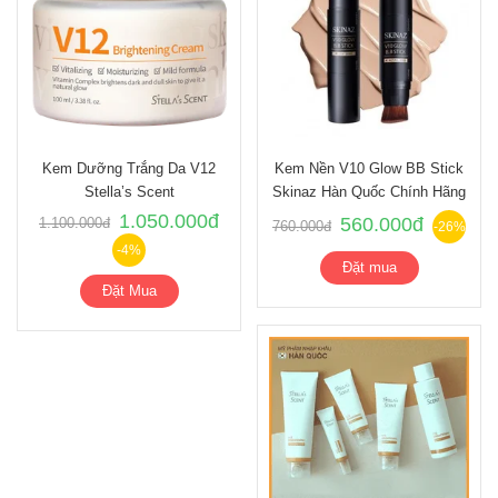
Kem Dưỡng Trắng Da V12
Kem Nền V10 Glow BB Stick
Stella’s Scent
Skinaz Hàn Quốc Chính Hãng
1.050.000đ
560.000đ
1.100.000đ
760.000đ
-26%
-4%
Đặt mua
Đặt Mua