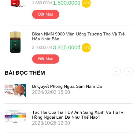
1.500.000đ
1.680.000đ
-10%
Đặt Mua
Biken NMN 9000 Viên Uống Trường Thọ Và Trẻ
Hóa Nhật Bản
3.315.000đ
3.900.000đ
-15%
Đặt Mua
BÀI ĐỌC THÊM
Bí Quyết Phòng Ngừa Sạm Nám Da
2024/02/03 15:00
Tác Hại Của Tia HEV Ánh Sáng Xanh Và Tia IR
Hồng Ngoại Lên Da Như Thế Nào?
2023/10/26 12:00