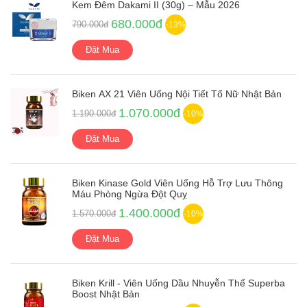
Kem Đêm Dakami II (30g) – Mẫu 2026
680.000đ
790.000đ
-13%
Đặt Mua
Biken AX 21 Viên Uống Nội Tiết Tố Nữ Nhật Bản
1.070.000đ
1.190.000đ
-10%
Đặt Mua
Biken Kinase Gold Viên Uống Hỗ Trợ Lưu Thông
Máu Phòng Ngừa Đột Quỵ
1.400.000đ
1.570.000đ
-10%
Đặt Mua
Biken Krill - Viên Uống Dầu Nhuyễn Thể Superba
Boost Nhật Bản