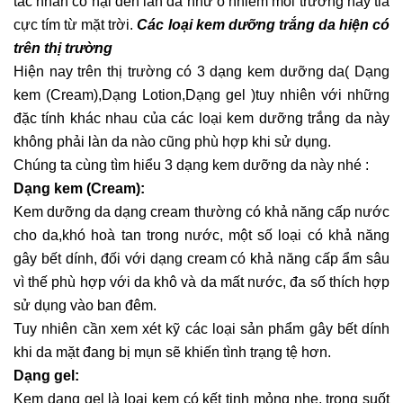
tác nhân có hại đến làn da như ô nhiễm môi trường hay tia
cực tím từ mặt trời.
Các loại kem dưỡng trắng da hiện có
trên thị trường
Hiện nay trên thị trường có 3 dạng kem dưỡng da( Dạng
kem (Cream),Dạng Lotion,Dạng gel )tuy nhiên với những
đặc tính khác nhau của các loại kem dưỡng trắng da này
không phải làn da nào cũng phù hợp khi sử dụng.
Chúng ta cùng tìm hiểu 3 dạng kem dưỡng da này nhé :
Dạng kem (Cream):
Kem dưỡng da dạng cream thường có khả năng cấp nước
cho da,khó hoà tan trong nước, một số loại có khả năng
gây bết dính, đối với dạng cream có khả năng cấp ẩm sâu
vì thế phù hợp với da khô và da mất nước, đa số thích hợp
sử dụng vào ban đêm.
Tuy nhiên cần xem xét kỹ các loại sản phẩm gây bết dính
khi da mặt đang bị mụn sẽ khiến tình trạng tệ hơn.
Dạng gel:
Kem dạng gel là loại kem có kết tinh mỏng nhẹ, trong suốt