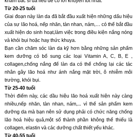
khám bác sĩ da liễu để có lời khuyên tốt nhất.
Từ 20-25 tuổi
Giai đoạn này làn da đã bắt đầu xuất hiện những dấu hiệu
của sự lão hoá, nếp nhăn, tàn nhan, nám,… có thể bắt đầu
xuất hiện do sinh hoạt,làm việc trong điều kiện nắng nóng
và khói bụi hoặc hay thức khuya.
Bạn cần chăm sóc làn da kỹ hơn bằng những sản phẩm
kem dưỡng có bổ sung các loại Vitamin A, C, B, E ,
collagen,chống nắng để làn da có thể chống lại các tác
nhân gây lão hoá như ánh nắng mặt trời, ô nhiễm môi
trường, khói bụi.
Từ 25-40 tuổi
Thời điểm này, các dầu hiệu lão hoá xuất hiện này càng
nhiều,nếp nhăn, tàn nhan, nám,... vì thế sản phẩm kem
dưỡng da mà bạn nên sử dụng phải có chức năng
chống
lão hoá
hiệu quả,một số thành phần không thể thiếu là
collagen
, elastin và các dưỡng chất thiết yếu khác.
Từ 40-55 tuổi