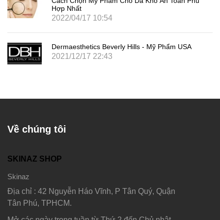
Cách Chọn Mỹ Phẩm Cho Da Khô An Toàn Phù
Hợp Nhất
2022/04/17 10:54
Dermaesthetics Beverly Hills - Mỹ Phẩm USA
2021/12/17 22:43
Về chúng tôi
SKINAZ SHOP
Skinaz
Địa chỉ : 42 Nguyễn Háo Vĩnh, P Tân Quý, Quận
Tân Phú, TPHCM.
Mở các ngày trong tuần từ Thứ 2 đến Chủ nhật.