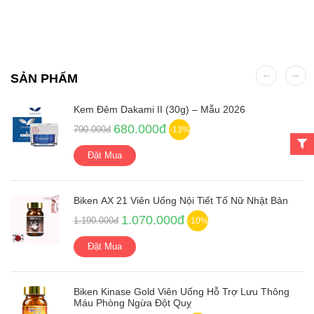
SẢN PHẨM
Kem Đêm Dakami II (30g) – Mẫu 2026
680.000đ
790.000đ
-13%
Đặt Mua
Biken AX 21 Viên Uống Nội Tiết Tố Nữ Nhật Bản
1.070.000đ
1.190.000đ
-10%
Đặt Mua
Biken Kinase Gold Viên Uống Hỗ Trợ Lưu Thông
Máu Phòng Ngừa Đột Quỵ