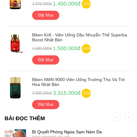
1.400.000đ
1.570.000đ
-10%
Đặt Mua
Biken Krill - Viên Uống Dầu Nhuyễn Thể Superba
Boost Nhật Bản
1.500.000đ
1.680.000đ
-10%
Đặt Mua
Biken NMN 9000 Viên Uống Trường Thọ Và Trẻ
Hóa Nhật Bản
3.315.000đ
3.900.000đ
-15%
Đặt Mua
BÀI ĐỌC THÊM
Bí Quyết Phòng Ngừa Sạm Nám Da