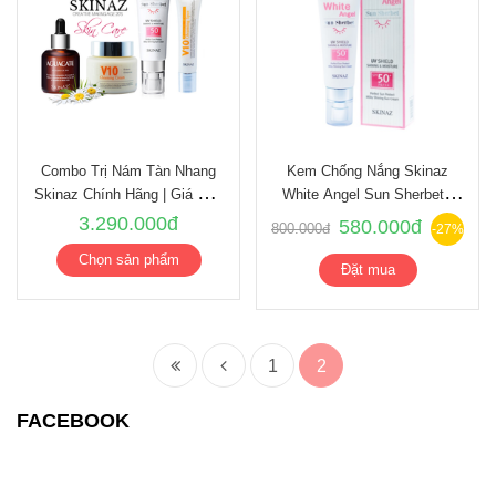
Combo Trị Nám Tàn Nhang
Kem Chống Nắng Skinaz
Skinaz Chính Hãng | Giá Mới
White Angel Sun Sherbet -
2024
SPF 50 +,PA +++ Mẫu Mới
3.290.000đ
580.000đ
800.000đ
-27%
2023
Chọn sản phẩm
Đặt mua
1
2
FACEBOOK