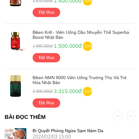
1.400.000đ
1.570.000đ
-10%
Đặt Mua
Biken Krill - Viên Uống Dầu Nhuyễn Thể Superba
Boost Nhật Bản
1.500.000đ
1.680.000đ
-10%
Đặt Mua
Biken NMN 9000 Viên Uống Trường Thọ Và Trẻ
Hóa Nhật Bản
3.315.000đ
3.900.000đ
-15%
Đặt Mua
BÀI ĐỌC THÊM
Bí Quyết Phòng Ngừa Sạm Nám Da
2024/02/03 15:00