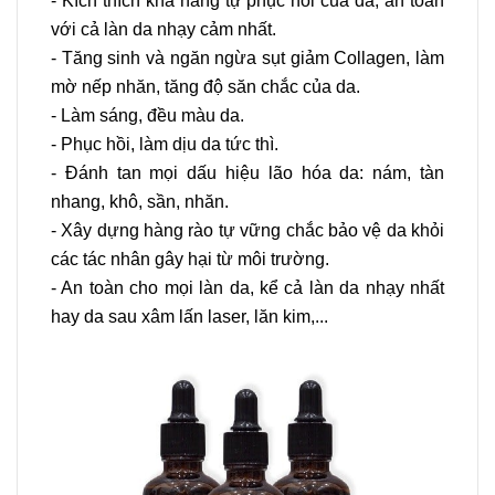
- Kích thích khả năng tự phục hồi của da, an toàn
với cả làn da nhạy cảm nhất.
- Tăng sinh và ngăn ngừa sụt giảm Collagen, làm
mờ nếp nhăn, tăng độ săn chắc của da.
- Làm sáng, đều màu da.
- Phục hồi, làm dịu da tức thì.
- Đánh tan mọi dấu hiệu lão hóa da: nám, tàn
nhang, khô, sần, nhăn.
- Xây dựng hàng rào tự vững chắc bảo vệ da khỏi
các tác nhân gây hại từ môi trường.
- An toàn cho mọi làn da, kể cả làn da nhạy nhất
hay da sau xâm lấn laser, lăn kim,...