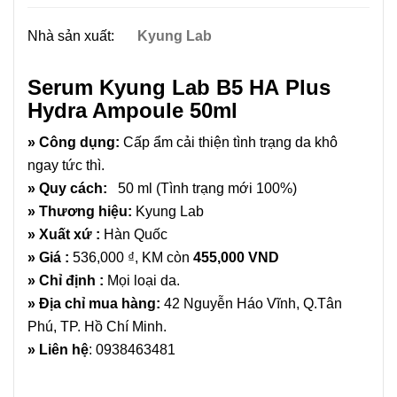
Nhà sản xuất:
Kyung Lab
Serum Kyung Lab B5 HA Plus
Hydra Ampoule 50ml
» Công dụng:
Cấp ẩm cải thiện tình trạng da khô
ngay tức thì.
» Quy cách:
50 ml (Tình trạng mới 100%)
» Thương hiệu:
Kyung Lab
» Xuất xứ :
Hàn Quốc
» Giá :
536,000 ₫, KM còn
455,000 VND
» Chỉ định :
Mọi loại da.
» Địa chỉ mua hàng:
42 Nguyễn Háo Vĩnh, Q.Tân
Phú, TP. Hồ Chí Minh.
» Liên hệ
:
0938463481