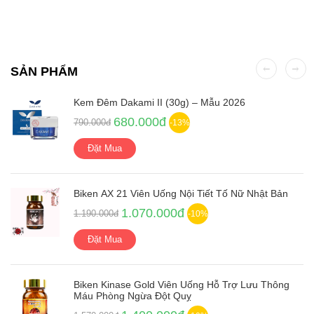
SẢN PHẨM
Kem Đêm Dakami II (30g) – Mẫu 2026
680.000đ
790.000đ
-13%
Đặt Mua
Biken AX 21 Viên Uống Nội Tiết Tố Nữ Nhật Bản
1.070.000đ
1.190.000đ
-10%
Đặt Mua
Biken Kinase Gold Viên Uống Hỗ Trợ Lưu Thông
Máu Phòng Ngừa Đột Quỵ