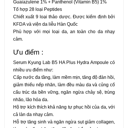
Guaiazulene 1% + Panthenol (Vitamin B5) 1%
Tổ hợp 28 loại Peptides
Chiết xuất 9 loại thảo dược. Được kiểm định bởi
KFDA và viện da liễu Hàn Quốc
Phù hợp với mọi loại da, an toàn cho da nhạy
cảm.
Ưu điểm :
Serum Kyung Lab B5 HA
Plus Hydra Ampoule có
nhiều ưu điểm như:
Cấp nước đa tầng, làm mềm mịn, tăng độ đàn hồi,
giảm thiểu nếp nhăn, làm đều màu da và củng cố
cấu trúc da bền vững, ngăn ngừa chảy sệ, trùng
nhão, lão hóa da.
Hộ trợ kích thích khả năng tự phục hồi của da, với
cả làn da nhạy cảm.
Hỗ trợ tăng sinh và ngăn ngừa sụt giảm collagen,